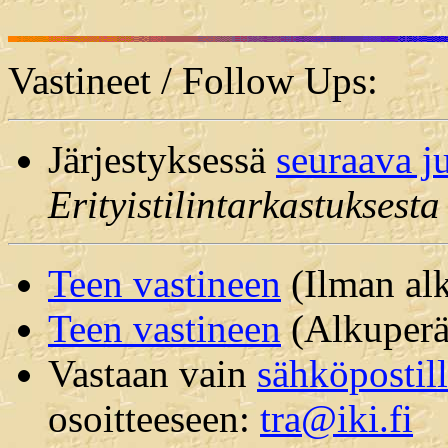
Vastineet / Follow Ups:
Järjestyksessä
seuraava j
Erityistilintarkastuksesta
Teen vastineen
(Ilman alk
Teen vastineen
(Alkuperäi
Vastaan vain
sähköpostil
osoitteeseen:
tra@iki.fi