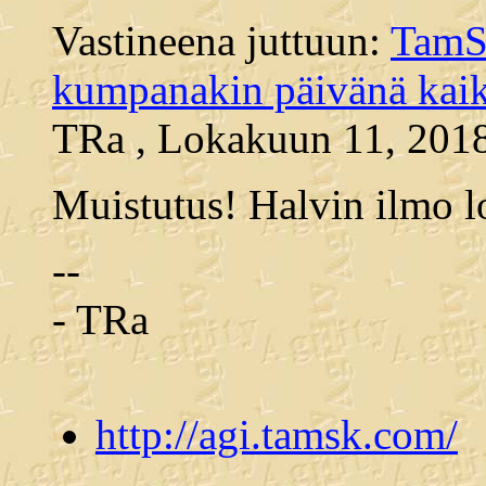
Vastineena juttuun:
TamSK
kumpanakin päivänä kaiki
TRa , Lokakuun 11, 2018
Muistutus! Halvin ilmo l
--
- TRa
http://agi.tamsk.com/