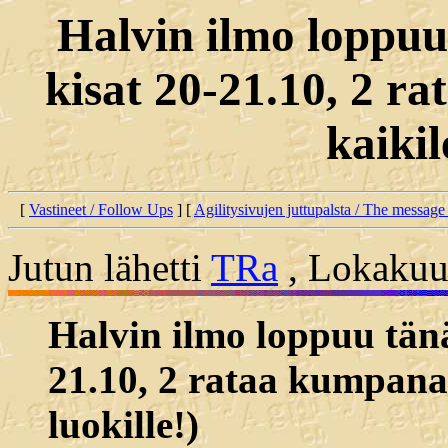
Halvin ilmo loppu
kisat 20-21.10, 2 r
kaikil
[
Vastineet / Follow Ups
] [
Agilitysivujen juttupalsta / The message
Jutun lähetti
TRa
, Lokakuun
Halvin ilmo loppuu tän
21.10, 2 rataa kumpana
luokille!)