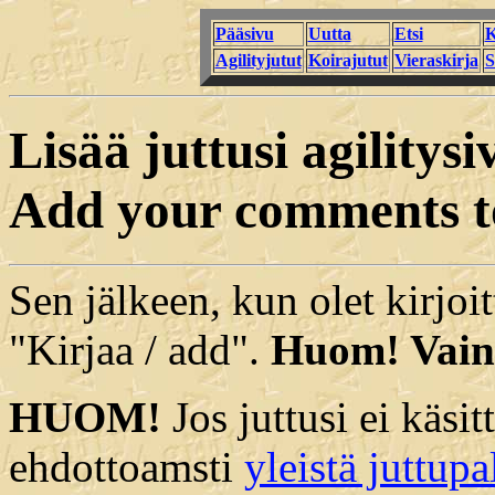
Pääsivu
Uutta
Etsi
K
Agilityjutut
Koirajutut
Vieraskirja
S
Lisää juttusi agilitysi
Add your comments 
Sen jälkeen, kun olet kirjoit
"Kirjaa / add".
Huom! Vain
HUOM!
Jos juttusi ei käsi
ehdottoamsti
yleistä juttupa