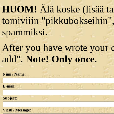
HUOM!
Älä koske (lisää t
tomiviiin "pikkubokseihin",
spammiksi.
After you have wrote your 
add".
Note! Only once.
Nimi / Name:
E-mail:
Subject:
Viesti / Message: