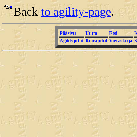
Back
to agility-page
.
Pääsivu
Uutta
Etsi
K
Agilityjutut
Koirajutut
Vieraskirja
S