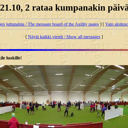
1.10, 2 rataa kumpanakin päivän
jen juttupalsta / The message board of the Agility pages
] [
Vain aloituso
[
Näytä kaikki viestit / Show all messages
]
e luokille!