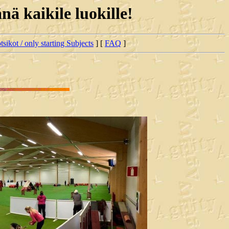
ä kaikile luokille!
tsikot / only starting Subjects
] [
FAQ
]