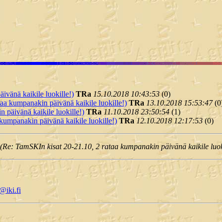
ivänä kaikile luokille!)
TRa
15.10.2018 10:43:53
(
0)
aa kumpanakin päivänä kaikile luokille!)
TRa
13.10.2018 15:53:47
(
0
 päivänä kaikile luokille!)
TRa
11.10.2018 23:50:54
(
1)
kumpanakin päivänä kaikile luokille!)
TRa
12.10.2018 12:17:53
(
0)
 (Re: TamSKIn kisat 20-21.10, 2 rataa kumpanakin päivänä kaikile luok
@iki.fi