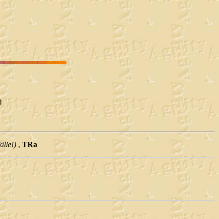
)
ille!)
,
TRa