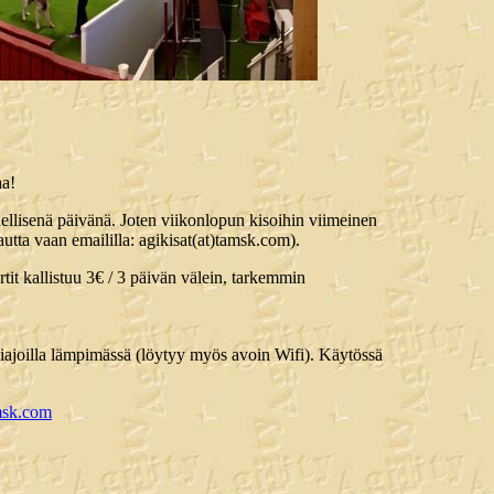
aa!
dellisenä päivänä. Joten viikonlopun kisoihin viimeinen
kautta vaan emaililla: agikisat(at)tamsk.com).
tit kallistuu 3€ / 3 päivän välein, tarkemmin
liajoilla lämpimässä (löytyy myös avoin Wifi). Käytössä
amsk.com