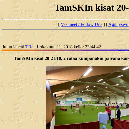
TamSKIn kisat 20-2
[
Vastineet / Follow Ups
] [
Agilitysivu
Jutun lähetti
TRa
, Lokakuun 11, 2018 kello: 23:44:42
TamSKIn kisat 20-21.10, 2 rataa kumpanakin päivänä kaikil