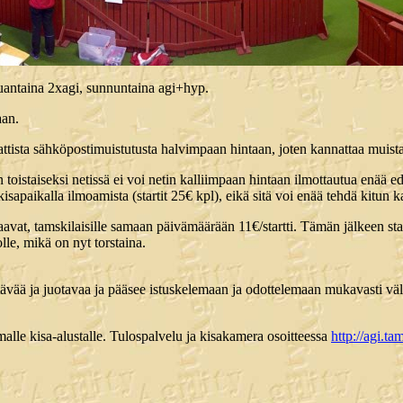
antaina 2xagi, sunnuntaina agi+hyp.
aan.
ttista sähköpostimuistutusta halvimpaan hintaan, joten kannattaa muist
toistaiseksi netissä ei voi netin kalliimpaan hintaan ilmottautua enää e
kisapaikalla ilmoamista (startit 25€ kpl), eikä sitä voi enää tehdä kitun 
avat, tamskilaisille samaan päivämäärään 11€/startti. Tämän jälkeen star
lle, mikä on nyt torstaina.
ötävää ja juotavaa ja pääsee istuskelemaan ja odottelemaan mukavasti vä
lle kisa-alustalle. Tulospalvelu ja kisakamera osoitteessa
http://agi.t