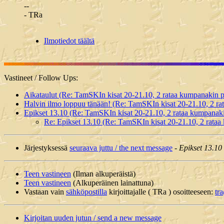
--
- TRa
Ilmotiedot täältä
Vastineet / Follow Ups:
Aikataulut (Re: TamSKIn kisat 20-21.10, 2 rataa kumpanakin pä
Halvin ilmo loppuu tänään! (Re: TamSKIn kisat 20-21.10, 2 rat
Epikset 13.10 (Re: TamSKIn kisat 20-21.10, 2 rataa kumpanakin
Re: Epikset 13.10 (Re: TamSKIn kisat 20-21.10, 2 rataa 
Järjestyksessä
seuraava juttu / the next message
-
Epikset 13.10
Teen vastineen
(Ilman alkuperäistä)
Teen vastineen
(Alkuperäinen lainattuna)
Vastaan vain
sähköpostilla
kirjoittajalle ( TRa ) osoitteeseen:
tra
Kirjoitan uuden jutun / send a new message