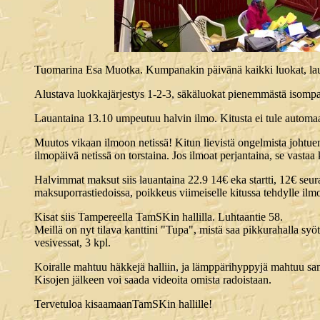
Tuomarina Esa Muotka. Kumpanakin päivänä kaikki luokat, lau
Alustava luokkajärjestys 1-2-3, säkäluokat pienemmästä isomp
Lauantaina 13.10 umpeutuu halvin ilmo. Kitusta ei tule automaa
Muutos vikaan ilmoon netissä! Kitun lievistä ongelmista johtuen 
ilmopäivä netissä on torstaina. Jos ilmoat perjantaina, se vastaa 
Halvimmat maksut siis lauantaina 22.9 14€ eka startti, 12€ seura
maksuporrastiedoissa, poikkeus viimeiselle kitussa tehdylle ilmo
Kisat siis Tampereella TamSKin hallilla. Luhtaantie 58.
Meillä on nyt tilava kanttini "Tupa", mistä saa pikkurahalla sy
vesivessat, 3 kpl.
Koiralle mahtuu häkkejä halliin, ja lämppärihyppyjä mahtuu sama
Kisojen jälkeen voi saada videoita omista radoistaan.
Tervetuloa kisaamaanTamSKin hallille!