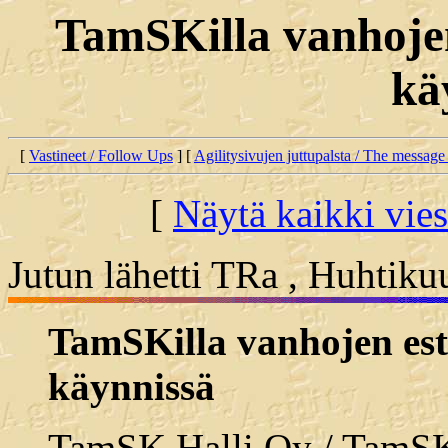
TamSKilla vanhoje
kä
[
Vastineet / Follow Ups
] [
Agilitysivujen juttupalsta / The message
[
Näytä kaikki vies
Jutun lähetti TRa , Huhtiku
TamSKilla vanhojen es
käynnissä
TamSK Halli Oy / TamS