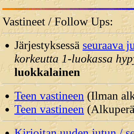
Vastineet / Follow Ups:
Järjestyksessä
seuraava j
korkeutta 1-luokassa hyp
luokkalainen
Teen vastineen
(Ilman alk
Teen vastineen
(Alkuperäi
Kirjoitan uuden jutun / 