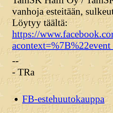
vanhoja esteitään, sulke
Löytyy täältä:
https://www.facebook.c
acontext=%7B%22even
--
- TRa
FB-estehuutokauppa