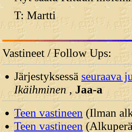
T: Martti
Vastineet / Follow Ups:
Järjestyksessä
seuraava j
Ikäihminen
,
Jaa-a
Teen vastineen
(Ilman alk
Teen vastineen
(Alkuperäi