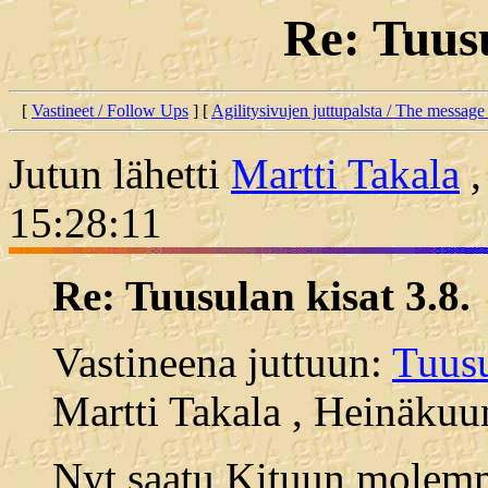
Re: Tuusu
[
Vastineet / Follow Ups
] [
Agilitysivujen juttupalsta / The message
Jutun lähetti
Martti Takala
,
15:28:11
Re: Tuusulan kisat 3.8.
Vastineena juttuun:
Tuusu
Martti Takala , Heinäkuu
Nyt saatu Kituun molemm