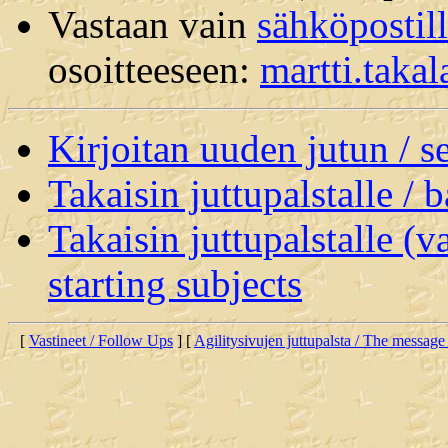
Vastaan vain
sähköpostil
osoitteeseen:
martti.taka
Kirjoitan uuden jutun / 
Takaisin juttupalstalle / 
Takaisin juttupalstalle (v
starting subjects
[
Vastineet / Follow Ups
] [
Agilitysivujen juttupalsta / The message