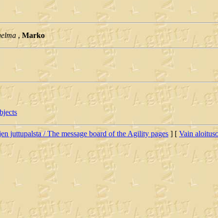
gelma
,
Marko
bjects
jen juttupalsta / The message board of the Agility pages
] [
Vain aloituso