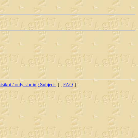
tsikot / only starting Subjects
] [
FAQ
]