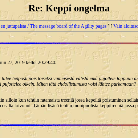
Re: Keppi ongelma
jen juttupalsta / The message board of the Agility pages
] [
Vain aloituso
kuun 27, 2019 kello: 20:29:40:
ulee helposti pois toiseksi viimeisestä välistä eikä pujottele loppuun ast
 pujottelee oikein. Miten tätä ehdollistumista voisi lähtee purkamaan?
 silloin kun tehtiin ratamaista treeniä jossa kepeiltä poistuminen sellaine
 osalta toivonut. Tämän lisänä tehtiin monipuolista keppitreeniä jossa p