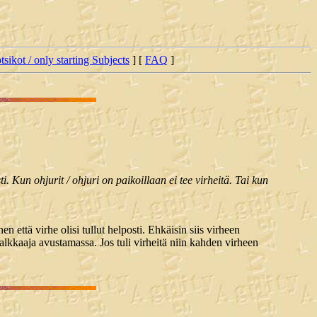
tsikot / only starting Subjects
] [
FAQ
]
i. Kun ohjurit / ohjuri on paikoillaan ei tee virheitä. Tai kun
n että virhe olisi tullut helposti. Ehkäisin siis virheen
alkkaaja avustamassa. Jos tuli virheitä niin kahden virheen