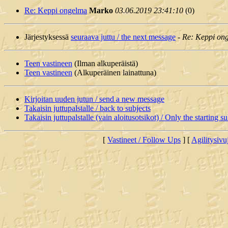
Re: Keppi ongelma
Marko
03.06.2019 23:41:10
(
0)
Järjestyksessä
seuraava juttu / the next message
-
Re: Keppi on
Teen vastineen
(Ilman alkuperäistä)
Teen vastineen
(Alkuperäinen lainattuna)
Kirjoitan uuden jutun / send a new message
Takaisin juttupalstalle / back to subjects
Takaisin juttupalstalle (vain aloitusotsikot) / Only the starting su
[
Vastineet / Follow Ups
] [
Agilitysivu