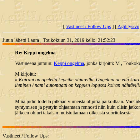
[
Vastineet / Follow Ups
] [
Agilitysivu
Jutun lähetti Laura , Toukokuun 31, 2019 kello: 21:52:23
Re: Keppi ongelma
Vastineena juttuun:
Keppi ongelma
, jonka kirjoitti: M , Touko
M kirjoitti:
»
Koirani on opetettu kepeille ohjureilla. Ongelma on että koira t
ihminen / nami automaatti on keppien lopussa koiran nähtävillä
Minä pidin todella pitkään viimeistä ohjuria paikoillaan. Varsinkin
syntymisen ja pystyin ohjaamaan rennosti niin kuin olisin jatkon
jälkeen ohjuri takaisin muistuttamaan oikeasta suorituksesta.
Vastineet / Follow Ups: