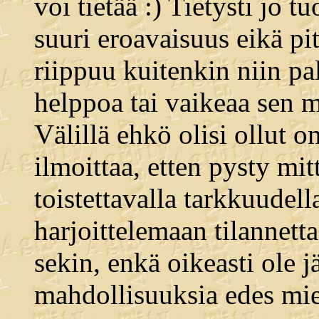
voi tietää :) Tietysti jo 
suuri eroavaisuus eikä pit
riippuu kuitenkin niin pa
helppoa tai vaikeaa sen m
Välillä ehkö olisi ollut 
ilmoittaa, etten pysty mi
toistettavalla tarkkuudella
harjoittelemaan tilannetta
sekin, enkä oikeasti ole j
mahdollisuuksia edes mie