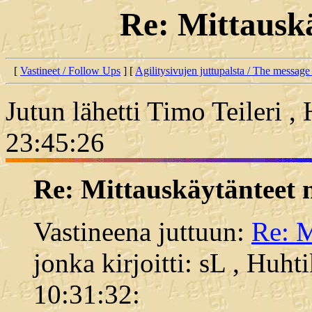
Re: Mittauskä
[
Vastineet / Follow Ups
] [
Agilitysivujen juttupalsta / The message
Jutun lähetti Timo Teileri ,
23:45:26
Re: Mittauskäytänteet 
Vastineena juttuun:
Re: M
jonka kirjoitti: sL , Huh
10:31:32: