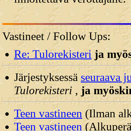
Vastineet / Follow Ups:
Re: Tulorekisteri
ja myö
Järjestyksessä
seuraava j
Tulorekisteri
,
ja myöski
Teen vastineen
(Ilman alk
Teen vastineen
(Alkuperäi