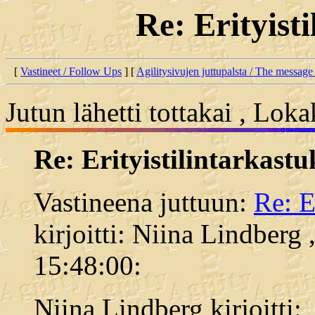
Re: Erityist
[
Vastineet / Follow Ups
] [
Agilitysivujen juttupalsta / The message
Jutun lähetti tottakai , Lok
Re: Erityistilintarkastu
Vastineena juttuun:
Re: E
kirjoitti: Niina Lindberg
15:48:00:
Niina Lindberg kirjoitti: