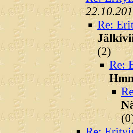
22.10.201
Re: Eri
Jälkivi
(
2)
Re: E
Hm
Re
N
(
0
Re: Erityi