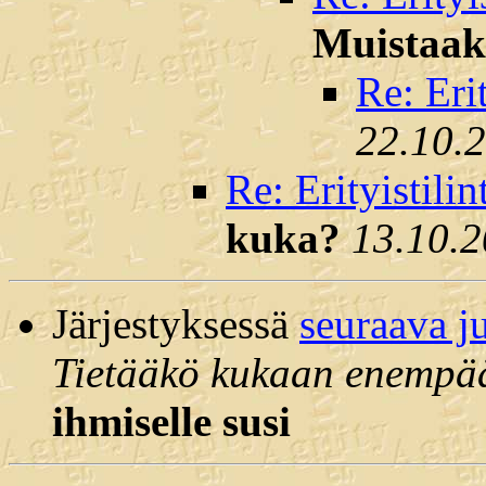
Muistaaks
Re: Eri
22.10.
Re: Erityistili
kuka?
13.10.2
Järjestyksessä
seuraava j
Tietääkö kukaan enempä
ihmiselle susi