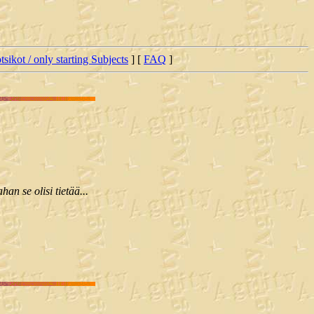
tsikot / only starting Subjects
] [
FAQ
]
n se olisi tietää...