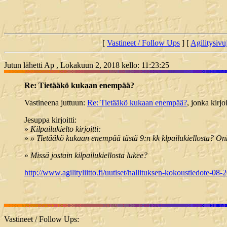
[
Vastineet / Follow Ups
] [
Agilitysivu
Jutun lähetti Ap , Lokakuun 2, 2018 kello: 11:23:25
Re: Tietääkö kukaan enempää?
Vastineena juttuun:
Re: Tietääkö kukaan enempää?
, jonka kirj
Jesuppa kirjoitti:
»
Kilpailukielto kirjoitti:
»
» Tietääkö kukaan enempää tästä 9:n kk klpailukiellosta? Onko
»
Missä jostain kilpailukiellosta lukee?
http://www.agilityliitto.fi/uutiset/hallituksen-kokoustiedote-08-
Vastineet / Follow Ups: