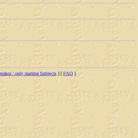
tsikot / only starting Subjects
] [
FAQ
]