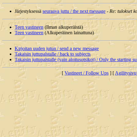
Järjestyksessä
seuraava juttu / the next message
-
Re: tulokset ko
Teen vastineen
(Ilman alkuperäistä)
Teen vastineen
(Alkuperäinen lainattuna)
Kirjoitan uuden jutun / send a new message
Takaisin juttupalstalle / back to subjects
Takaisin juttupalstalle (vain aloitusotsikot) / Only the starting su
[
Vastineet / Follow Ups
] [
Agilitysivu