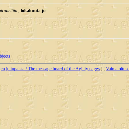
iranettiin
,
lokakuuta jo
bjects
jen juttupalsta / The message board of the Agility pages
] [
Vain aloituso