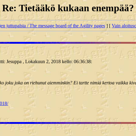
Re: Tietääkö kukaan enempää?
jen juttupalsta / The message board of the Agility pages
] [
Vain aloituso
oitti: Jesuppa , Lokakuun 2, 2018 kello: 06:36:38:
 joku joka on riehunut aiemminkin? Ei tartte nimiä kertoa vaikka kivaha
2018/