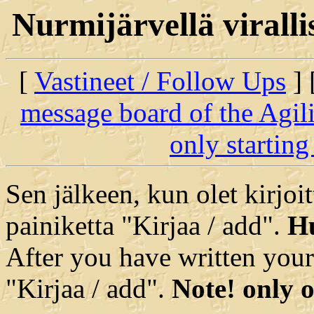
Nurmijärvellä virallis
[
Vastineet / Follow Ups
] 
message board of the Agil
only starting
Sen jälkeen, kun olet kirjoit
painiketta "Kirjaa / add".
Hu
After you have written your
"Kirjaa / add".
Note! only o