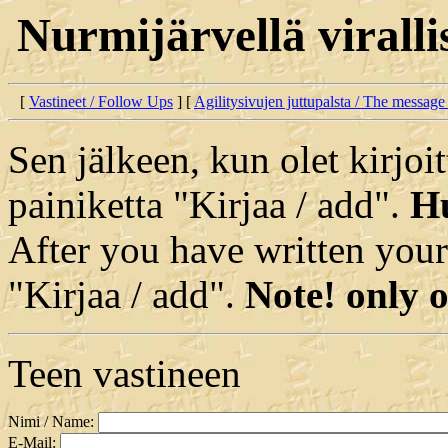
Nurmijärvellä virallis
[
Vastineet / Follow Ups
] [
Agilitysivujen juttupalsta / The message
Sen jälkeen, kun olet kirjoit
painiketta "Kirjaa / add".
Hu
After you have written your
"Kirjaa / add".
Note! only o
Teen vastineen
Nimi / Name:
E-Mail: