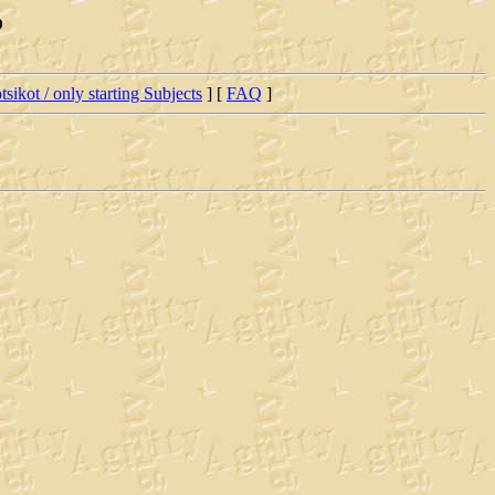
?
tsikot / only starting Subjects
] [
FAQ
]