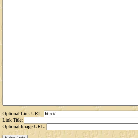
Optional Link URL:
Link Title:
Optional Image URL: