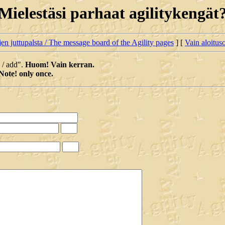
Mielestäsi parhaat agilitykengät
jen juttupalsta / The message board of the Agility pages
] [
Vain aloituso
a / add".
Huom! Vain kerran.
Note! only once.