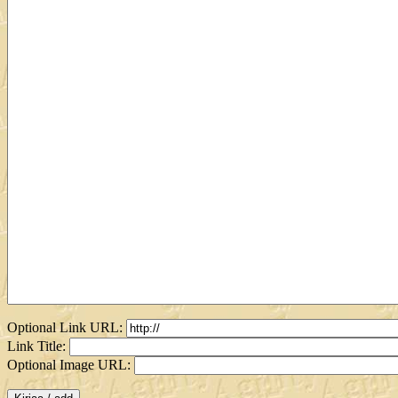
Optional Link URL:
Link Title:
Optional Image URL: