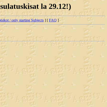
ulatuskisat la 29.12!)
tsikot / only starting Subjects
] [
FAQ
]