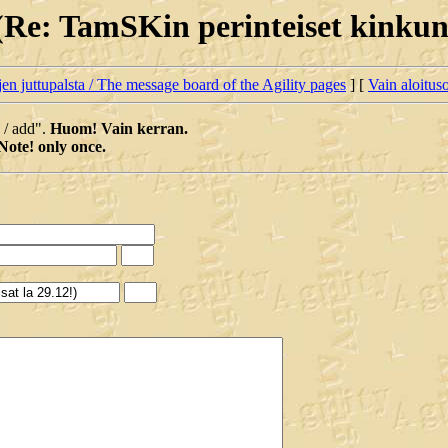
(Re: TamSKin perinteiset kinkuns
jen juttupalsta / The message board of the Agility pages
] [
Vain aloituso
a / add".
Huom! Vain kerran.
Note! only once.