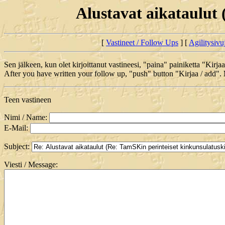
Alustavat aikataulut 
[
Vastineet / Follow Ups
] [
Agilitysivu
Sen jälkeen, kun olet kirjoittanut vastineesi, "paina" painiketta "Kirja
After you have written your follow up, "push" button "Kirjaa / add".
Teen vastineen
Nimi / Name:
E-Mail:
Subject:
Viesti / Message: