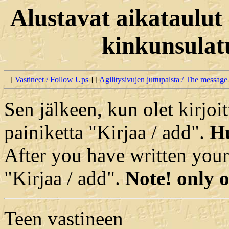
Alustavat aikataulut
kinkunsulatu
[
Vastineet / Follow Ups
] [
Agilitysivujen juttupalsta / The message
Sen jälkeen, kun olet kirjoit
painiketta "Kirjaa / add".
Hu
After you have written your
"Kirjaa / add".
Note! only o
Teen vastineen