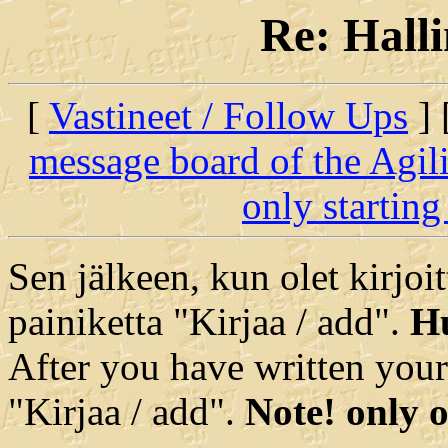
Re: Hall
[
Vastineet / Follow Ups
] 
message board of the Agil
only starting
Sen jälkeen, kun olet kirjoit
painiketta "Kirjaa / add".
Hu
After you have written your
"Kirjaa / add".
Note! only o