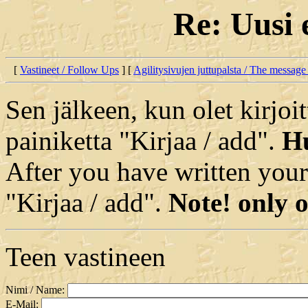
Re: Uusi 
[
Vastineet / Follow Ups
] [
Agilitysivujen juttupalsta / The message
Sen jälkeen, kun olet kirjoit
painiketta "Kirjaa / add".
Hu
After you have written your
"Kirjaa / add".
Note! only o
Teen vastineen
Nimi / Name:
E-Mail: