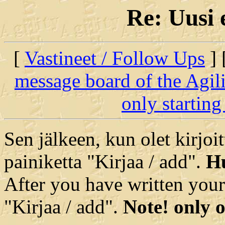
Re: Uusi 
[
Vastineet / Follow Ups
] 
message board of the Agil
only starting
Sen jälkeen, kun olet kirjoit
painiketta "Kirjaa / add".
Hu
After you have written your
"Kirjaa / add".
Note! only o