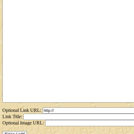
Optional Link URL:
Link Title:
Optional Image URL: