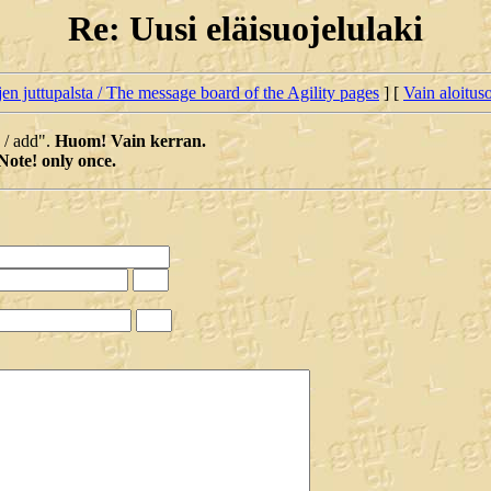
Re: Uusi eläisuojelulaki
jen juttupalsta / The message board of the Agility pages
] [
Vain aloituso
a / add".
Huom! Vain kerran.
Note! only once.