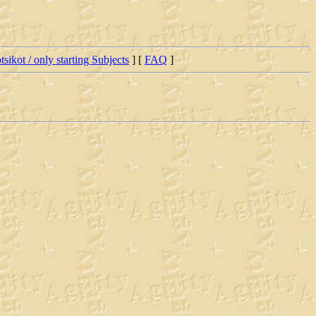
tsikot / only starting Subjects
] [
FAQ
]