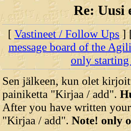
Re: Uusi 
[
Vastineet / Follow Ups
] 
message board of the Agil
only starting
Sen jälkeen, kun olet kirjoit
painiketta "Kirjaa / add".
Hu
After you have written your
"Kirjaa / add".
Note! only o