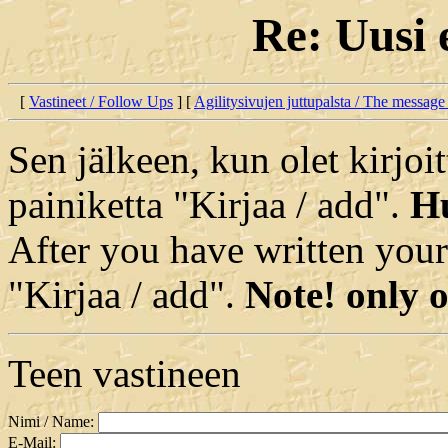
Re: Uusi 
[
Vastineet / Follow Ups
] [
Agilitysivujen juttupalsta / The message
Sen jälkeen, kun olet kirjoit
painiketta "Kirjaa / add".
Hu
After you have written your
"Kirjaa / add".
Note! only o
Teen vastineen
Nimi / Name:
E-Mail: