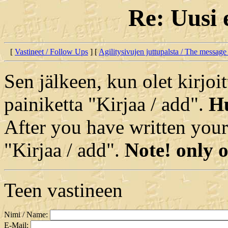
Re: Uusi 
[
Vastineet / Follow Ups
] [
Agilitysivujen juttupalsta / The message
Sen jälkeen, kun olet kirjoit
painiketta "Kirjaa / add".
Hu
After you have written your
"Kirjaa / add".
Note! only o
Teen vastineen
Nimi / Name:
E-Mail: