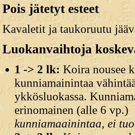
Pois jätetyt esteet
Kavaletit ja taukoruutu jäävä
Luokanvaihtoja koskev
1 -> 2 lk:
Koira nousee k
kunniamainintaa vähintää
ykkösluokassa. Kunniama
erinomainen (alle 6 vp.)
kunniamaainintaa, ei tuo