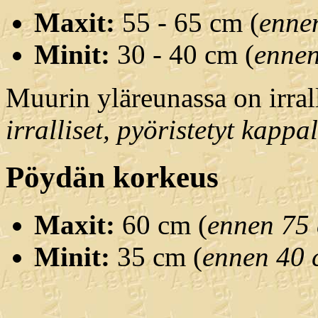
Maxit:
55 - 65 cm (
enne
Minit:
30 - 40 cm (
enne
Muurin yläreunassa on irralli
irralliset, pyöristetyt kappa
Pöydän korkeus
Maxit:
60 cm (
ennen 75
Minit:
35 cm (
ennen 40 