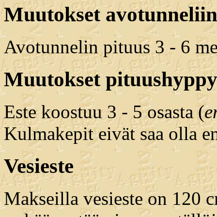
Muutokset avotunnelii
Avotunnelin pituus 3 - 6 met
Muutokset pituushypp
Este koostuu 3 - 5 osasta (
e
Kulmakepit eivät saa olla en
Vesieste
Makseilla vesieste on 120 c