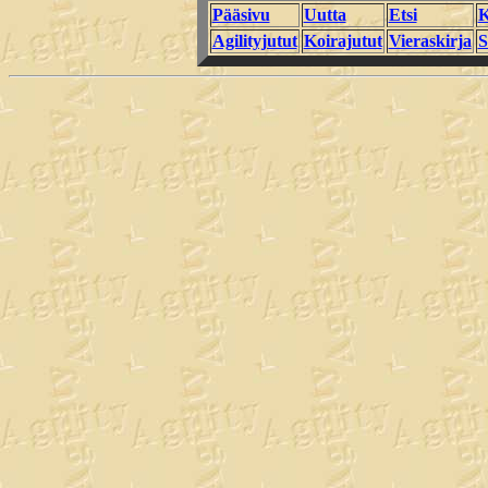
Pääsivu
Uutta
Etsi
K
Agilityjutut
Koirajutut
Vieraskirja
S