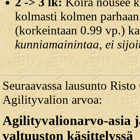
2 -> 3 lk:
Koira nousee k
kolmasti kolmen parhaan
(korkeintaan 0.99 vp.) k
kunniamainintaa, ei sijo
Seuraavassa lausunto Risto
Agilityvalion arvoa:
Agilityvalionarvo-asia 
valtuuston käsittelyssä