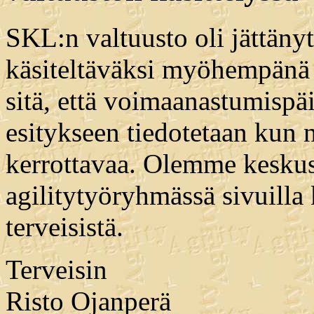
SKL:n valtuusto oli jättäny
käsiteltäväksi myöhempänä 
sitä, että voimaanastumispä
esitykseen tiedotetaan kun n
kerrottavaa. Olemme keskus
agilitytyöryhmässä sivuilla 
terveisistä.
Terveisin
Risto Ojanperä