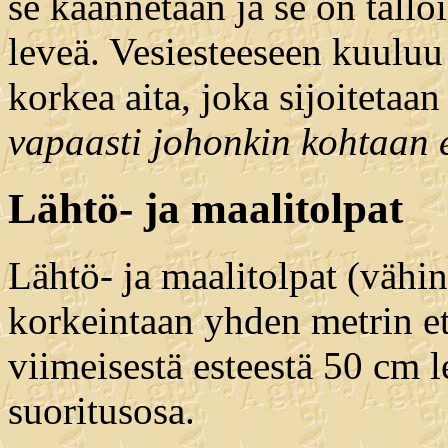
se käännetään ja se on tällö
leveä. Vesiesteeseen kuuluu
korkea aita, joka sijoitetaan
vapaasti johonkin kohtaan e
Lähtö- ja maalitolpat
Lähtö- ja maalitolpat (vähin
korkeintaan yhden metrin et
viimeisestä esteestä 50 cm 
suoritusosa.