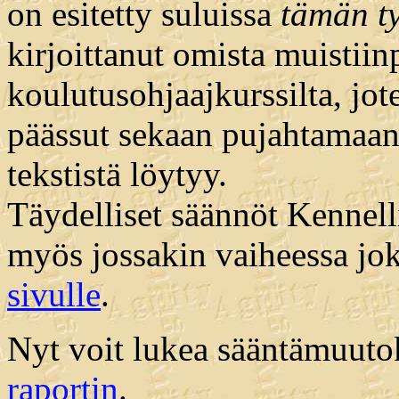
on esitetty suluissa
tämän tyy
kirjoittanut omista muistiin
koulutusohjaajkurssilta, jot
päässut sekaan pujahtamaan.
tekstistä löytyy.
Täydelliset säännöt Kennelli
myös jossakin vaiheessa jok
sivulle
.
Nyt voit lukea sääntämuut
raportin
.