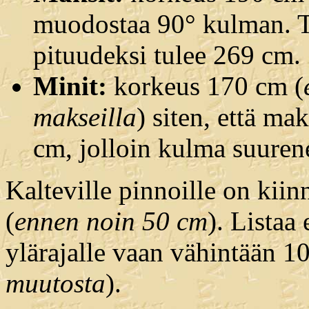
muodostaa 90° kulman. Tä
pituudeksi tulee 269 cm.
Minit:
korkeus 170 cm (
makseilla
) siten, että ma
cm, jolloin kulma suurene
Kalteville pinnoille on kiinn
(
ennen noin 50 cm
). Listaa
ylärajalle vaan vähintään 10
muutosta
).