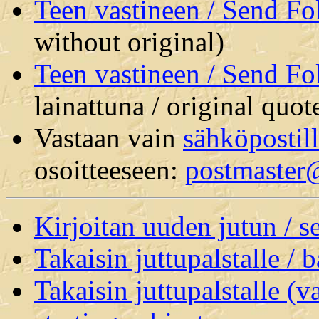
Teen vastineen / Send F
without original)
Teen vastineen / Send F
lainattuna / original quot
Vastaan vain
sähköpostil
osoitteeseen:
postmaster
Kirjoitan uuden jutun / 
Takaisin juttupalstalle / 
Takaisin juttupalstalle (v