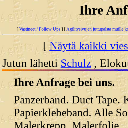
Ihre Anf
[
Vastineet / Follow Ups
] [
Agilitysivujen juttupalsta muille koi
[
Näytä kaikki vies
Jutun lähetti
Schulz
, Eloku
Ihre Anfrage bei uns.
Panzerband. Duct Tape. 
Papierklebeband. Alle So
Malerkrepp. Malerfolie.