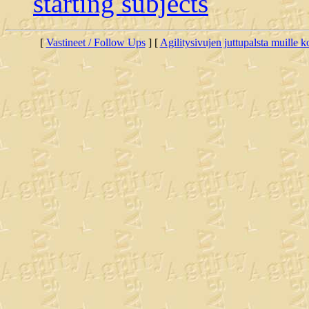
starting subjects
[
Vastineet / Follow Ups
] [
Agilitysivujen juttupalsta muille koi