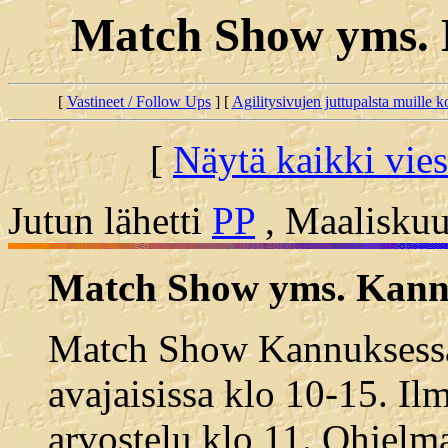
Match Show yms. 
[
Vastineet / Follow Ups
] [
Agilitysivujen juttupalsta muille koi
[
Näytä kaikki vies
Jutun lähetti
PP
, Maaliskuu
Match Show yms. Kannu
Match Show Kannuksessa
avajaisissa klo 10-15. Il
arvostelu klo 11. Ohjelm