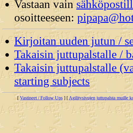
Vastaan vain
sähköpostil
osoitteeseen:
pipapa@hot
Kirjoitan uuden jutun / 
Takaisin juttupalstalle / 
Takaisin juttupalstalle (v
starting subjects
[
Vastineet / Follow Ups
] [
Agilitysivujen juttupalsta muille koi