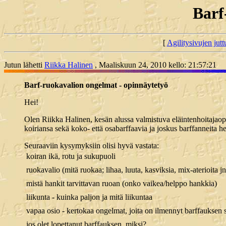
Barf
[
Agilitysivujen juttu
Jutun lähetti
Riikka Halinen
, Maaliskuun 24, 2010 kello: 21:57:21
Barf-ruokavalion ongelmat - opinnäytetyö
Hei!
Olen Riikka Halinen, kesän alussa valmistuva eläintenhoitajaop
koiriansa sekä koko- että osabarffaavia ja joskus barffanneita he
Seuraaviin kysymyksiin olisi hyvä vastata:
 koiran ikä, rotu ja sukupuoli
 ruokavalio (mitä ruokaa; lihaa, luuta, kasviksia, mix-aterioita j
 mistä hankit tarvittavan ruoan (onko vaikea/helppo hankkia)
 liikunta - kuinka paljon ja mitä liikuntaa
 vapaa osio - kertokaa ongelmat, joita on ilmennyt barffauksen s
 jos olet lopettanut barffauksen, miksi?