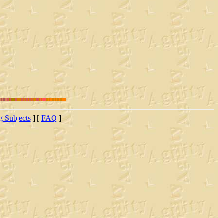
ng Subjects
] [
FAQ
]