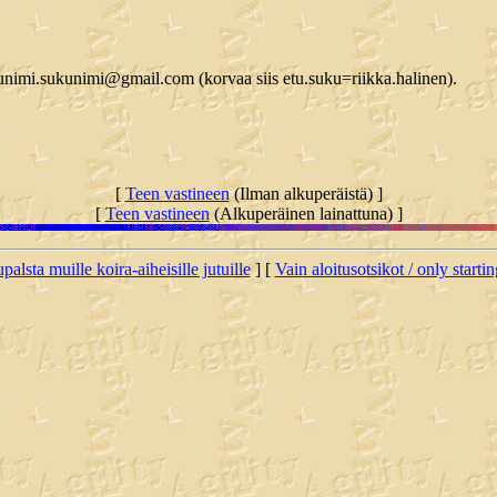
etunimi.sukunimi@gmail.com (korvaa siis etu.suku=riikka.halinen).
[
Teen vastineen
(Ilman alkuperäistä) ]
[
Teen vastineen
(Alkuperäinen lainattuna) ]
palsta muille koira-aiheisille jutuille
] [
Vain aloitusotsikot / only starti