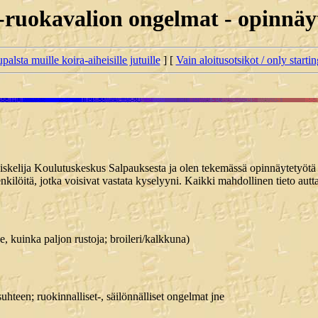
-ruokavalion ongelmat - opinnäy
palsta muille koira-aiheisille jutuille
] [
Vain aloitusotsikot / only starti
iskelija Koulutuskeskus Salpauksesta ja olen tekemässä opinnäytetyötä a
nkilöitä, jotka voisivat vastata kyselyyni. Kaikki mahdollinen tieto autt
ne, kuinka paljon rustoja; broileri/kalkkuna)
uhteen; ruokinnalliset-, säilönnälliset ongelmat jne