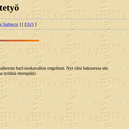
tetyö
ng Subjects
] [
FAQ
]
iheesta barf-ruokavalion ongelmat. Nyt olisi hakusessa siis
aa työtäni eteenpäin!