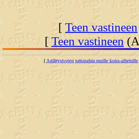
[
Teen vastineen
[
Teen vastineen
(Al
[
Agilitysivujen juttupalsta muille koira-aiheisille 