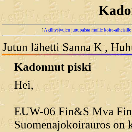
Kadon
[
Agilitysivujen juttupalsta muille koira-aiheisille 
Jutun lähetti Sanna K , Huh
Kadonnut piski
Hei,
EUW-06 Fin&S Mva Fin 
Suomenajokoirauros on 