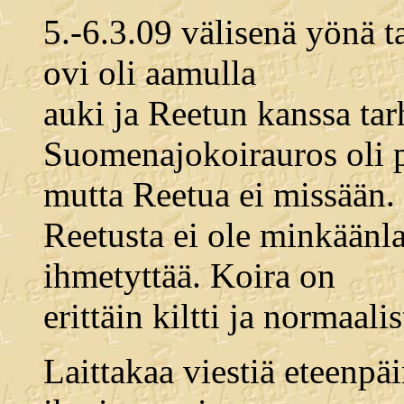
5.-6.3.09 välisenä yönä 
ovi oli aamulla
auki ja Reetun kanssa tar
Suomenajokoirauros oli p
mutta Reetua ei missään.
Reetusta ei ole minkäänl
ihmetyttää. Koira on
erittäin kiltti ja normaali
Laittakaa viestiä eteenp