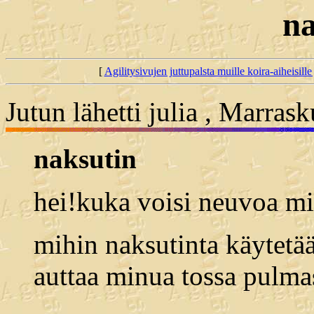
na
[
Agilitysivujen juttupalsta muille koira-aiheisille 
Jutun lähetti julia , Marras
naksutin
hei!kuka voisi neuvoa min
mihin naksutinta käytetä
auttaa minua tossa pulma