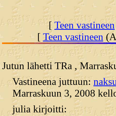
[
Teen vastineen
[
Teen vastineen
(Al
Jutun lähetti TRa , Marrask
Vastineena juttuun:
naksu
Marraskuun 3, 2008 kello
julia kirjoitti: