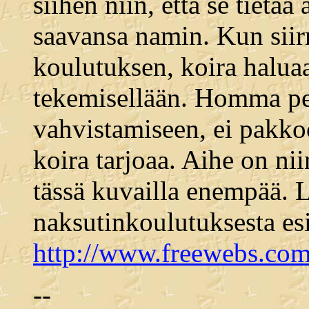
siihen niin, että se tietä
saavansa namin. Kun siir
koulutuksen, koira halua
tekemisellään. Homma peru
vahvistamiseen, ei pakkoo
koira tarjoaa. Aihe on niin
tässä kuvailla enempää. L
naksutinkoulutuksesta esi
http://www.freewebs.com
--