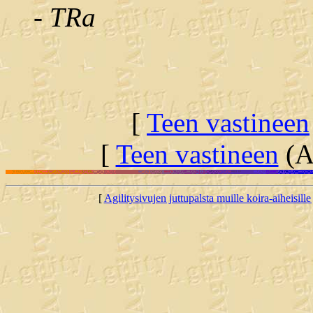
- TRa
[
Teen vastineen
[
Teen vastineen
(Al
[
Agilitysivujen juttupalsta muille koira-aiheisille 