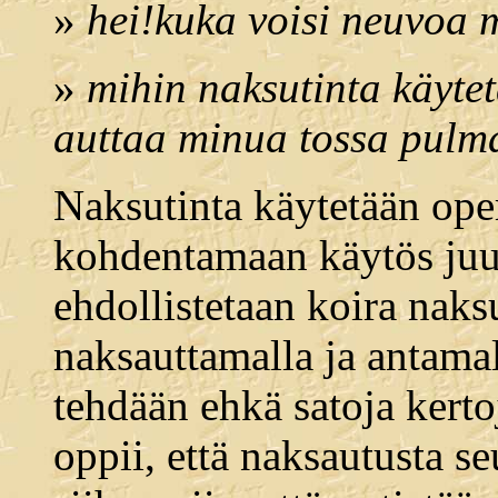
»
hei!kuka voisi neuvoa 
»
mihin naksutinta käyte
auttaa minua tossa pulm
Naksutinta käytetään ope
kohdentamaan käytös juur
ehdollistetaan koira naks
naksauttamalla ja antamal
tehdään ehkä satoja kertoj
oppii, että naksautusta s