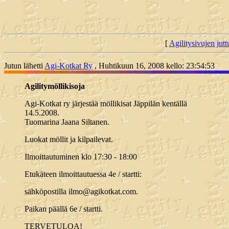
[
Agilitysivujen juttu
Jutun lähetti
Agi-Kotkat Ry
, Huhtikuun 16, 2008 kello: 23:54:53
Agilitymöllikisoja
Agi-Kotkat ry järjestää möllikisat Jäppilän kentällä
14.5.2008.
Tuomarina Jaana Siltanen.
Luokat möllit ja kilpailevat.
Ilmoittautuminen klo 17:30 - 18:00
Etukäteen ilmoittautuessa 4e / startti:
sähköpostilla ilmo@agikotkat.com.
Paikan päällä 6e / startti.
TERVETULOA!