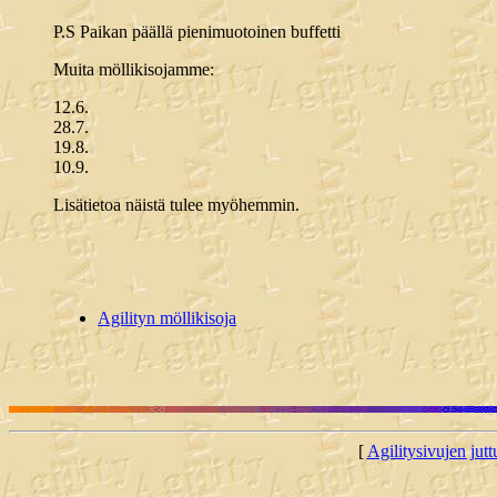
P.S Paikan päällä pienimuotoinen buffetti
Muita möllikisojamme:
12.6.
28.7.
19.8.
10.9.
Lisätietoa näistä tulee myöhemmin.
Agilityn möllikisoja
[
Agilitysivujen juttu