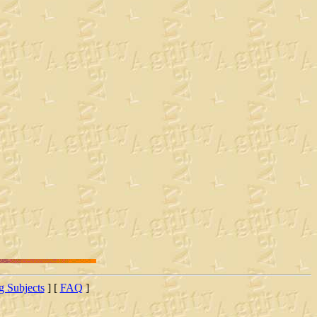
ng Subjects
] [
FAQ
]