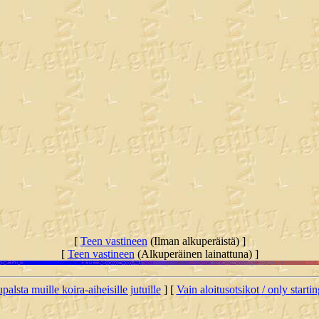
[
Teen vastineen
(Ilman alkuperäistä) ]
[
Teen vastineen
(Alkuperäinen lainattuna) ]
palsta muille koira-aiheisille jutuille
] [
Vain aloitusotsikot / only starti