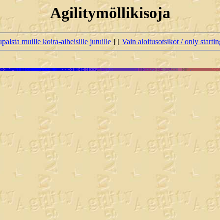
Agilitymöllikisoja
palsta muille koira-aiheisille jutuille
] [
Vain aloitusotsikot / only starti