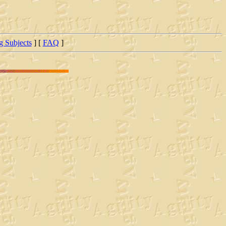
ng Subjects
] [
FAQ
]