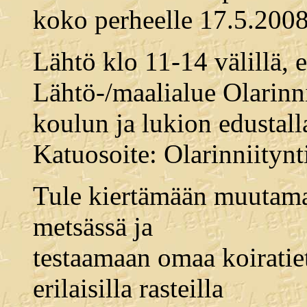
koko perheelle 17.5.200
Lähtö klo 11-14 välillä, 
Lähtö-/maalialue Olarinni
koulun ja lukion edustall
Katuosoite: Olarinniitynt
Tule kiertämään muutaman
metsässä ja
testaamaan omaa koiratieto
erilaisilla rasteilla