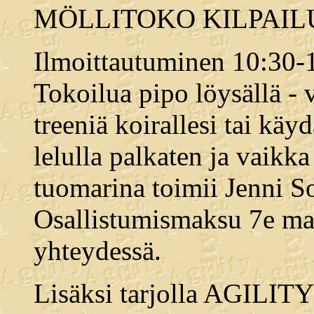
MÖLLITOKO KILPAILU,
Ilmoittautuminen 10:30-1
Tokoilua pipo löysällä - v
treeniä koirallesi tai käy
lelulla palkaten ja vaikk
tuomarina toimii Jenni S
Osallistumismaksu 7e ma
yhteydessä.
Lisäksi tarjolla AGILITY