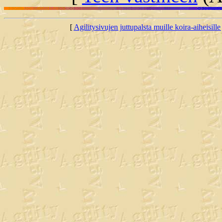
[
Agilitysivujen juttupalsta muille koira-aiheisille 