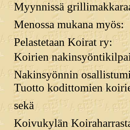
Myynnissä grillimakkaraa
Menossa mukana myös:
Pelastetaan Koirat ry:
Koirien nakinsyöntikilpai
Nakinsyönnin osallistum
Tuotto kodittomien koiri
sekä
Koivukylän Koiraharrasta