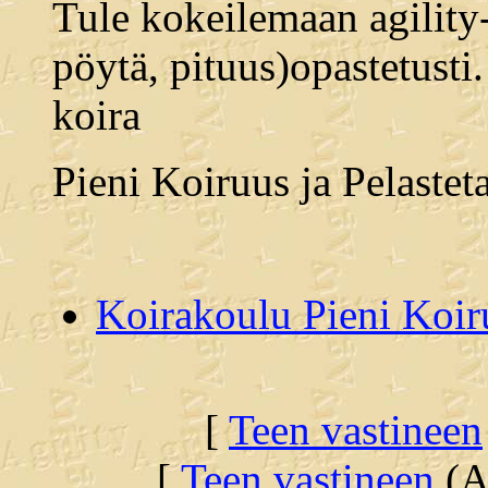
Tule kokeilemaan agility-
pöytä, pituus)opastetusti.
koira
Pieni Koiruus ja Pelasteta
Koirakoulu Pieni Koir
[
Teen vastineen
[
Teen vastineen
(Al