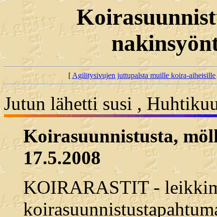
Koirasuunnist
nakinsyönt
[
Agilitysivujen juttupalsta muille koira-aiheisille 
Jutun lähetti susi , Huhtik
Koirasuunnistusta, möll
17.5.2008
KOIRARASTIT - leikkim
koirasuunnistustapahtum