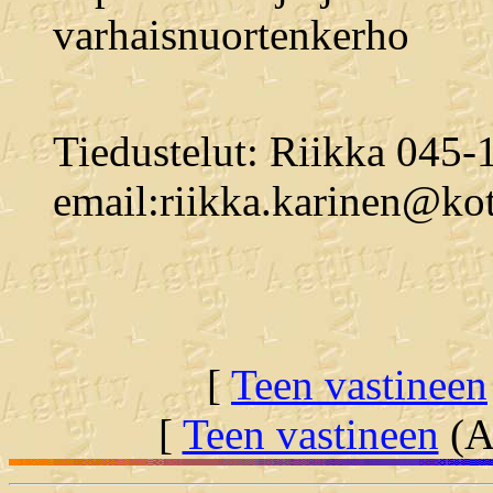
varhaisnuortenkerho
Tiedustelut: Riikka 045
email:riikka.karinen@ko
[
Teen vastineen
[
Teen vastineen
(Al