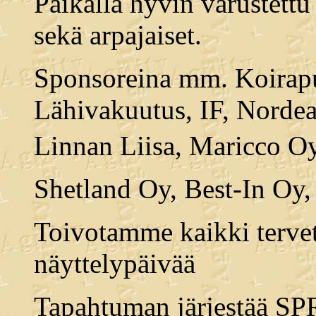
Paikalla hyvin varustettu
sekä arpajaiset.
Sponsoreina mm. Koirapu
Lähivakuutus, IF, Nordea
Linnan Liisa, Maricco Oy
Shetland Oy, Best-In Oy,
Toivotamme kaikki tervetu
näyttelypäivää
Tapahtuman järjestää SPR 