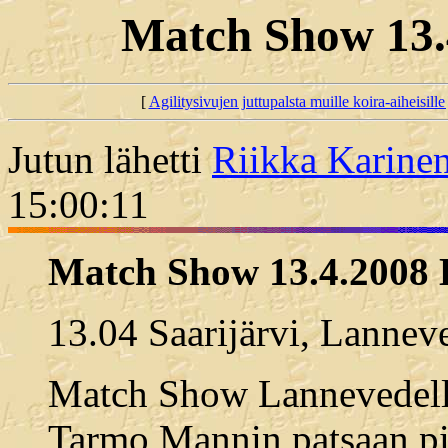
Match Show 13.
[
Agilitysivujen juttupalsta muille koira-aiheisille 
Jutun lähetti
Riikka Karine
15:00:11
Match Show 13.4.2008 
13.04 Saarijärvi, Lannev
Match Show Lannevedell
Tarmo Mannin patsaan pih