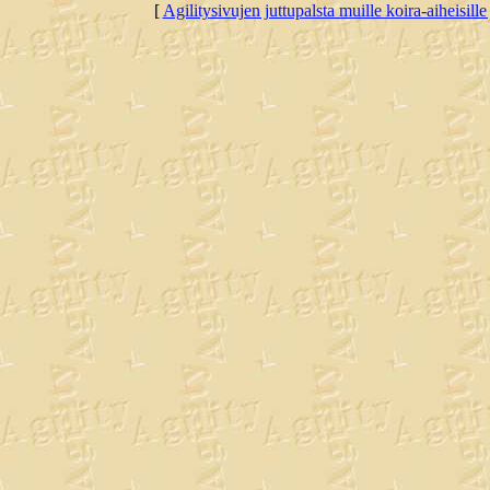
[
Agilitysivujen juttupalsta muille koira-aiheisille 