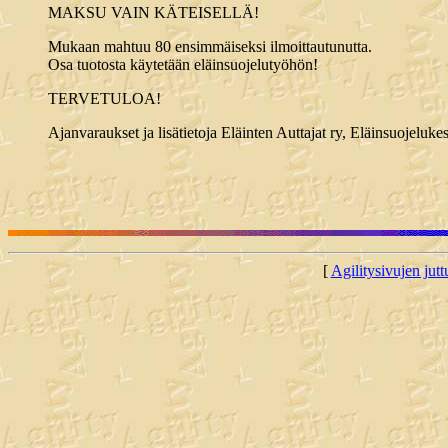
MAKSU VAIN KÄTEISELLÄ!
Mukaan mahtuu 80 ensimmäiseksi ilmoittautunutta.
Osa tuotosta käytetään eläinsuojelutyöhön!
TERVETULOA!
Ajanvaraukset ja lisätietoja Eläinten Auttajat ry, Eläinsuojelu
[
Agilitysivujen juttu