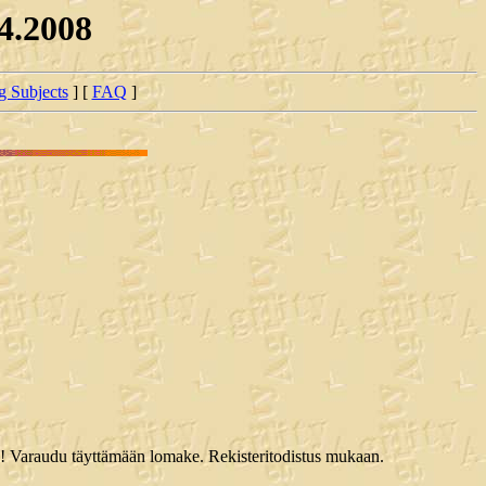
.4.2008
ng Subjects
] [
FAQ
]
exiä! Varaudu täyttämään lomake. Rekisteritodistus mukaan.