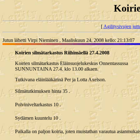
Koirie
[
Agilitysivujen juttu
Jutun lähetti Virpi Nieminen , Maaliskuun 24, 2008 kello: 21:13:07
Koirien silmätarkastus Riihimäellä 27.4.2008
Koirien silmätarkastus Eläinsuojelukeskus Onnentassussa
SUNNUNTAINA 27.4. klo 13.00 alkaen.
Tutkivana eläinlääkärinä Per ja Lotta Axelson.
Silmätutkimuksen hinta 35 .
Polviniveltarkastus 10 .
Sydämen kuuntelu 10 .
Paikalla on paljon koiria, joten muistathan varautua asianmukaise