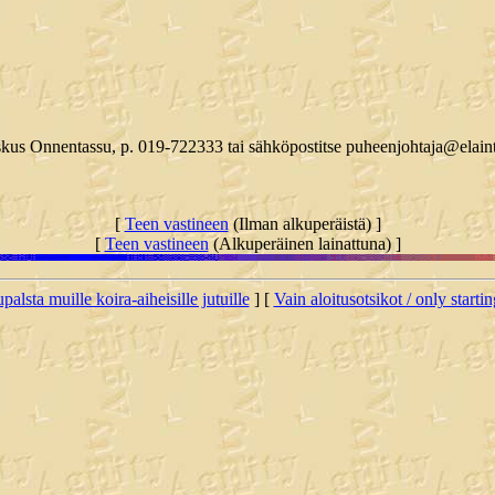
keskus Onnentassu, p. 019-722333 tai sähköpostitse puheenjohtaja@elaint
[
Teen vastineen
(Ilman alkuperäistä) ]
[
Teen vastineen
(Alkuperäinen lainattuna) ]
palsta muille koira-aiheisille jutuille
] [
Vain aloitusotsikot / only starti