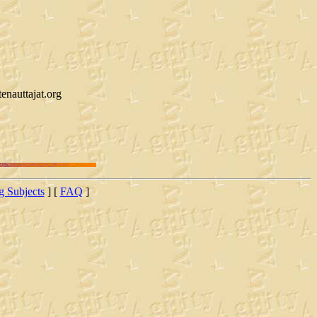
enauttajat.org
ng Subjects
] [
FAQ
]