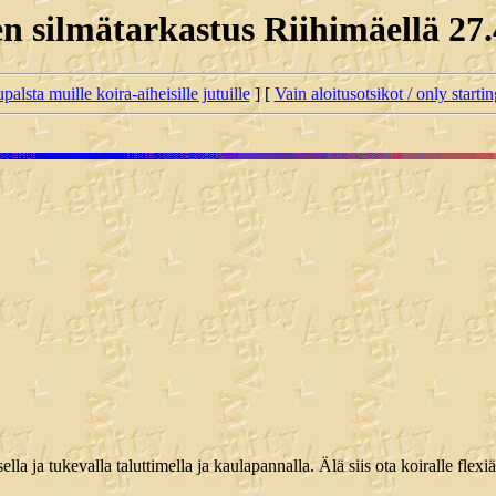
n silmätarkastus Riihimäellä 27
palsta muille koira-aiheisille jutuille
] [
Vain aloitusotsikot / only starti
lla ja tukevalla taluttimella ja kaulapannalla. Älä siis ota koiralle fl