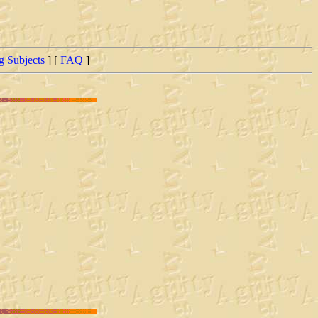
ng Subjects
] [
FAQ
]