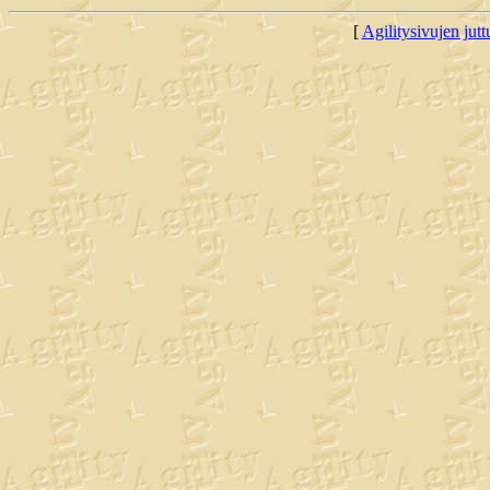
[
Agilitysivujen juttu