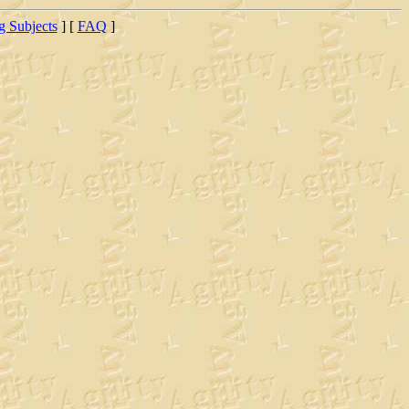
ng Subjects
] [
FAQ
]