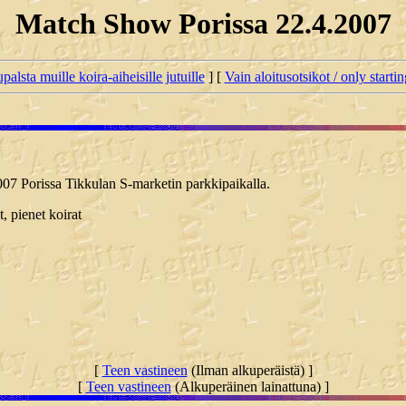
Match Show Porissa 22.4.2007
palsta muille koira-aiheisille jutuille
] [
Vain aloitusotsikot / only starti
07 Porissa Tikkulan S-marketin parkkipaikalla.
t, pienet koirat
[
Teen vastineen
(Ilman alkuperäistä) ]
[
Teen vastineen
(Alkuperäinen lainattuna) ]