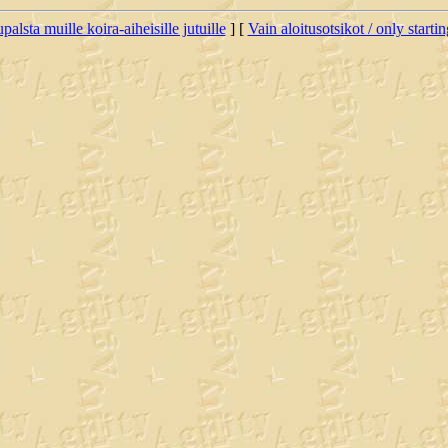
palsta muille koira-aiheisille jutuille
] [
Vain aloitusotsikot / only starti