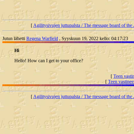
[
Agilitysivujen juttupalsta / The message board of the 
Jutun lähetti
Regena Warfield
, Syyskuun 19, 2022 kello: 04:17:23
Hi
Hello! How can I get to your office?
[
Teen vasti
[
Teen vastinee
[
Agilitysivujen juttupalsta / The message board of the 