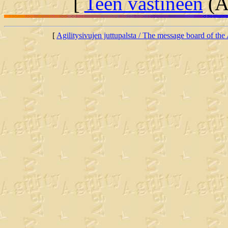
[
Teen vastineen
(Al
[
Agilitysivujen juttupalsta / The message board of the 