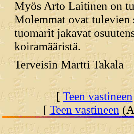
Myös Arto Laitinen on t
Molemmat ovat tulevien 
tuomarit jakavat osuuten
koiramääristä.
Terveisin Martti Takala
[
Teen vastineen
[
Teen vastineen
(Al