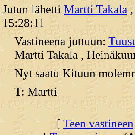
Jutun lähetti
Martti Takala
,
15:28:11
Vastineena juttuun:
Tuusu
Martti Takala , Heinäkuu
Nyt saatu Kituun molemm
T: Martti
[
Teen vastineen