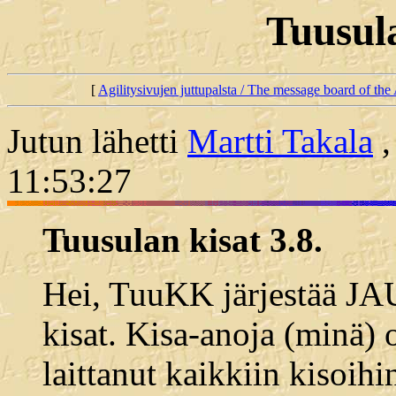
Tuusula
[
Agilitysivujen juttupalsta / The message board of the 
Jutun lähetti
Martti Takala
,
11:53:27
Tuusulan kisat 3.8.
Hei, TuuKK järjestää JA
kisat. Kisa-anoja (minä) 
laittanut kaikkiin kisoih