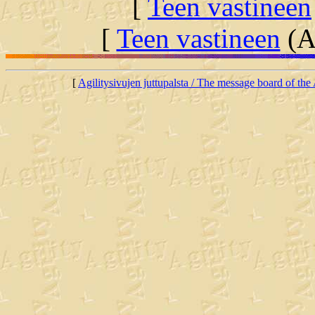
[
Teen vastineen
[
Teen vastineen
(Al
[
Agilitysivujen juttupalsta / The message board of the 