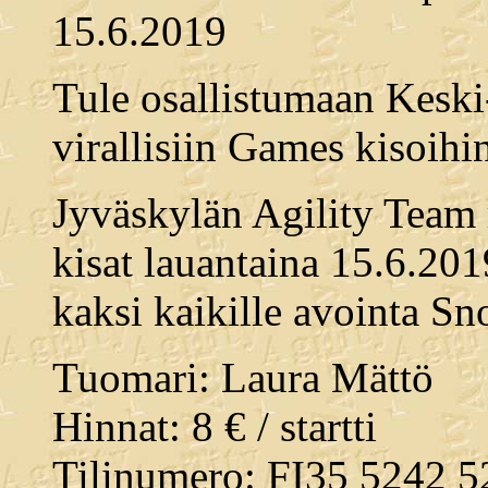
15.6.2019
Tule osallistumaan Kesk
virallisiin Games kisoihi
Jyväskylän Agility Team r
kisat lauantaina 15.6.201
kaksi kaikille avointa Sn
Tuomari: Laura Mättö
Hinnat: 8 € / startti
Tilinumero: FI35 5242 