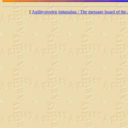
[
Agilitysivujen juttupalsta / The message board of the 