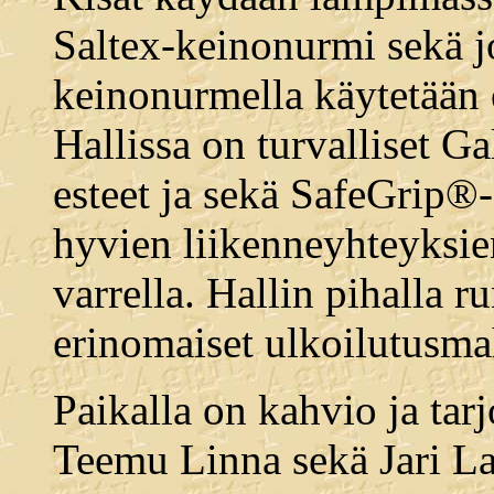
Saltex-keinonurmi sekä 
keinonurmella käytetään e
Hallissa on turvalliset G
esteet ja sekä SafeGrip®-a
hyvien liikenneyhteyksie
varrella. Hallin pihalla r
erinomaiset ulkoilutusmah
Paikalla on kahvio ja tar
Teemu Linna sekä Jari La