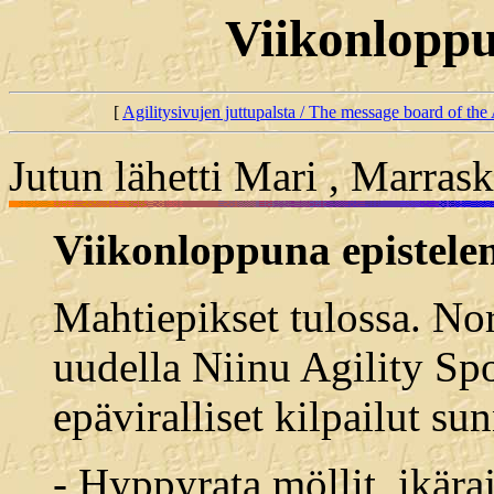
Viikonloppu
[
Agilitysivujen juttupalsta / The message board of the 
Jutun lähetti Mari , Marras
Viikonloppuna epistel
Mahtiepikset tulossa. Nor
uudella Niinu Agility Spor
epäviralliset kilpailut s
- Hyppyrata möllit, ikära