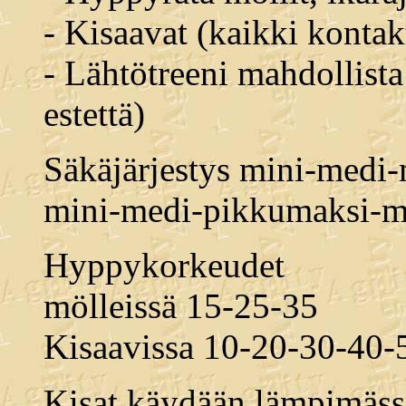
- Kisaavat (kaikki kontakt
- Lähtötreeni mahdollist
estettä)
Säkäjärjestys mini-medi-
mini-medi-pikkumaksi-m
Hyppykorkeudet
mölleissä 15-25-35
Kisaavissa 10-20-30-40-
Kisat käydään lämpimässä 