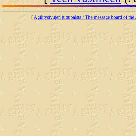
[
Agilitysivujen juttupalsta / The message board of the 