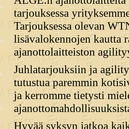
tarjouksessa yrityksemme 
Tarjouksessa olevan WTN
lisävalokennojen kautta 
ajanottolaitteiston agility
Juhlatarjouksiin ja agilit
tutustua paremmin kotis
ja kerromme tietysti miel
ajanottomahdollisuuksist
Hyvää syksyn jatkoa kaik