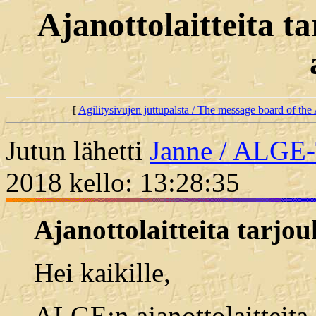
Ajanottolaitteita 
[
Agilitysivujen juttupalsta / The message board of the 
Jutun lähetti
Janne / ALG
2018 kello: 13:28:35
Ajanottolaitteita tarjo
Hei kaikille,
ALGE:n ajanottolaitteita