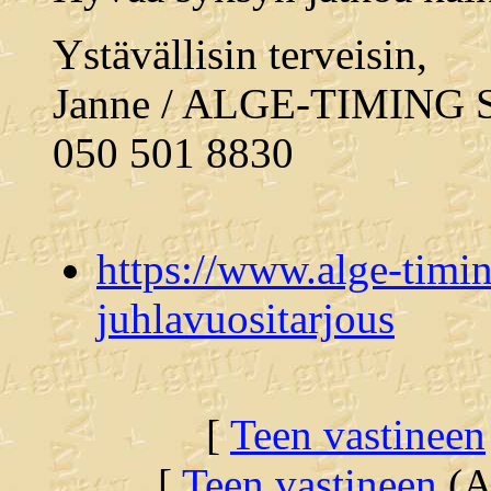
Ystävällisin terveisin,
Janne / ALGE-TIMING 
050 501 8830
https://www.alge-timin
juhlavuositarjous
[
Teen vastineen
[
Teen vastineen
(Al