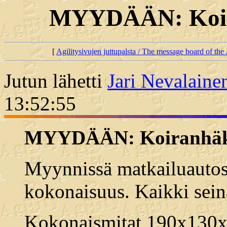
MYYDÄÄN: Koir
[
Agilitysivujen juttupalsta / The message board of the 
Jutun lähetti
Jari Nevalaine
13:52:55
MYYDÄÄN: Koiranhäk
Myynnissä matkailuauto
kokonaisuus. Kaikki sein
Kokonaismitat 190x130