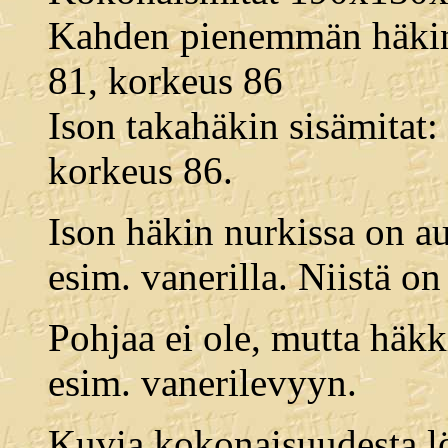
Kahden pienemmän häkin 
81, korkeus 86
Ison takahäkin sisämitat:
korkeus 86.
Ison häkin nurkissa on a
esim. vanerilla. Niistä o
Pohjaa ei ole, mutta häkk
esim. vanerilevyyn.
Kuvia kokonaisuudesta lö