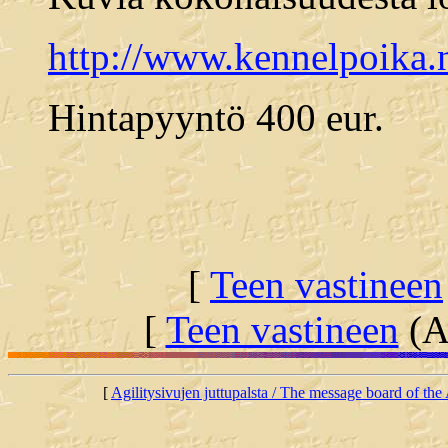
http://www.kennelpoika.
Hintapyyntö 400 eur.
[
Teen vastineen
[
Teen vastineen
(Al
[
Agilitysivujen juttupalsta / The message board of the 